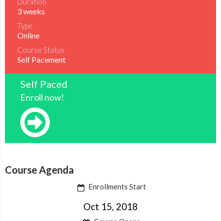
Duration
3 weeks
Type
Online
Course Status
Self Pacement
Self Paced
Enroll now!
Course Agenda
Enrollments Start
Oct 15, 2018