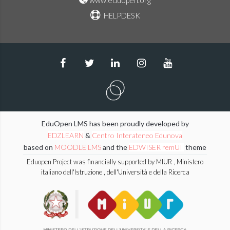
www.eduopen.org
HELPDESK
EduOpen LMS has been proudly developed by
EDZLEARN
&
Centro Interateneo Edunova
based on
MOODLE LMS
and the
EDWISER remUI
theme
Eduopen Project was financially supported by MIUR , Ministero
italiano dell'Istruzione , dell'Università e della Ricerca