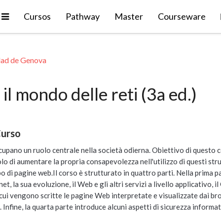
Expandir
Cursos
Pathway
Master
Courseware
dad de Genova
 il mondo delle reti (3a ed.)
Curso
cupano un ruolo centrale nella società odierna. Obiettivo di questo c
o di aumentare la propria consapevolezza nell'utilizzo di questi str
di pagine web.Il corso è strutturato in quattro parti. Nella prima part
t, la sua evoluzione, il Web e gli altri servizi a livello applicativo, 
 vengono scritte le pagine Web interpretate e visualizzate dai browser,
Infine, la quarta parte introduce alcuni aspetti di sicurezza informatic