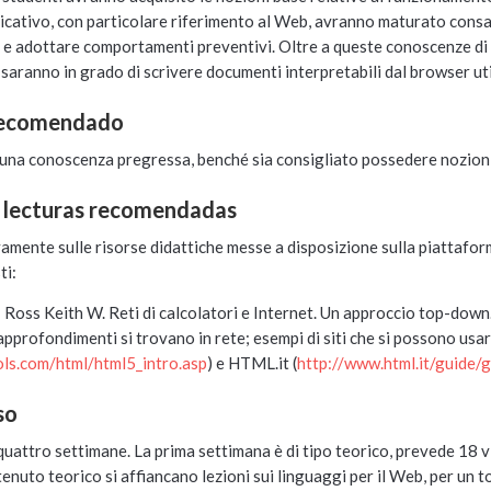
pplicativo, con particolare riferimento al Web, avranno maturato consa
i e adottare comportamenti preventivi. Oltre a queste conoscenze di t
 saranno in grado di scrivere documenti interpretabili dal browser uti
Recomendado
una conoscenza pregressa, benché sia consigliato possedere nozioni 
y lecturas recomendadas
ivamente sulle risorse didattiche messe a disposizione sulla piattaf
ti:
; Ross Keith W. Reti di calcolatori e Internet. Un approccio top-down
li approfondimenti si trovano in rete; esempi di siti che si possono
ls.com/html/html5_intro.asp
) e HTML.it (
http://www.html.it/guide/
so
n quattro settimane. La prima settimana è di tipo teorico, prevede 18 v
tenuto teorico si affiancano lezioni sui linguaggi per il Web, per un 