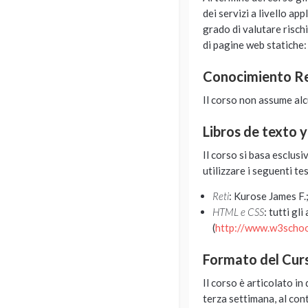
dei servizi a livello a
grado di valutare risch
di pagine web statiche:
Conocimiento 
Il corso non assume alc
Libros de texto 
Il corso si basa esclus
utilizzare i seguenti tes
Reti
: Kurose James F.
HTML e CSS
: tutti g
(
http://www.w3schoo
Formato del Cur
Il corso è articolato i
terza settimana, al con