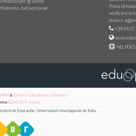
ormazioni per gli utenti
Prima di invia
ttamento dati personali
verificare in
avvisi e aggio
+39 0522 
www.eduo
HELPDES
EARN
&
Centro Interateneo Edunova
tema
EDWISER remUI
sterio de Educación, Universidad e Investigación de Italia.