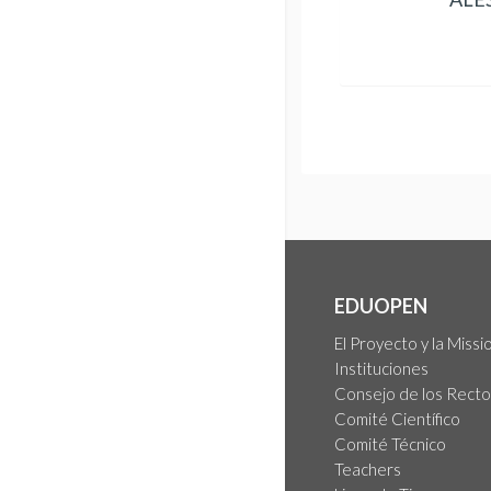
EDUOPEN
El Proyecto y la Missi
Instituciones
Consejo de los Rect
Comité Científico
Comité Técnico
Teachers