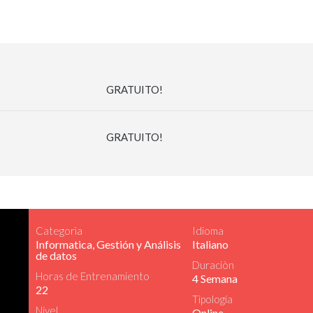
GRATUITO!
GRATUITO!
Categorìa
Idioma
Informatica, Gestión y Análisis
Italiano
de datos
Duraciòn
Horas de Entrenamiento
4 Semana
22
Tipología
Nivel
Online