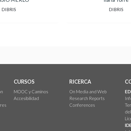
DIBRIS
DIBRIS
CURSOS
RICERCA
C
on
MOOC y Caminos
On Media and Web
ED
Accesibilidad
Research Reports
In
ores
Conferences
Ter
del
Lic
ID