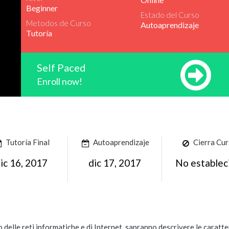
Beginner
Estado del Curso
Metodos de Curso
Autoaprendizaje
Tutoría
Self Paced
Enroll now!
Tutoría Final
Autoaprendizaje
Cierra Cu
ic 16, 2017
dic 17, 2017
No establec
 delle reti informatiche e di Internet, sapranno descrivere le caratte