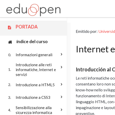
Saltar a contenido principal
PORTADA
Emitido por:
Universi
índice del curso
Internet e
Informazioni generali
0.
Introduzione alle reti
Introducción al 
informatiche, Internet e
1.
servizi
Le reti informatiche oc
consentano loro non sol
Introduzione a HTML5
2.
know-how nello sviluppo 
funzionamento di Interne
Introduzione a CSS3
3.
linguaggio HTML, con cui
impaginazione e layout. 
Sensibilizzazione alla
4.
sicurezza informatica
preventive.