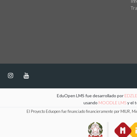
Inf
Tra
EduOpen LMS fue desarrollado por
EDZL
usando
MOODLE LMS
y el 
El Proyecto Eduopen fue financiado financieramente por MIUR, Mini