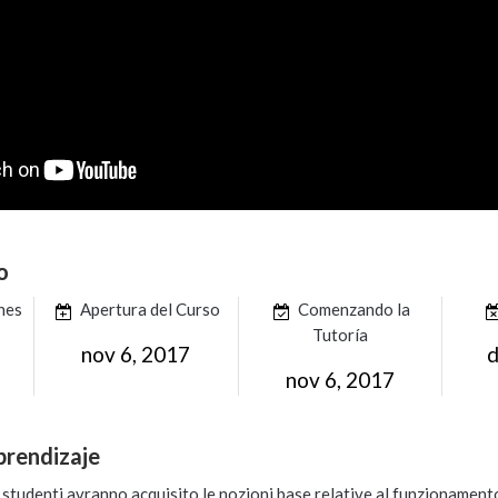
o
ones
Apertura del Curso
Comenzando la
Tutoría
nov 6, 2017
d
nov 6, 2017
prendizaje
i studenti avranno acquisito le nozioni base relative al funzionamento