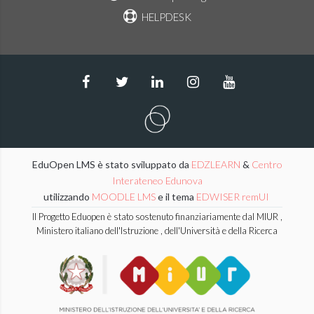
HELPDESK
EduOpen LMS è stato sviluppato da
EDZLEARN
&
Centro
Interateneo Edunova
utilizzando
MOODLE LMS
e il tema
EDWISER remUI
Il Progetto Eduopen è stato sostenuto finanziariamente dal MIUR ,
Ministero italiano dell'Istruzione , dell'Università e della Ricerca