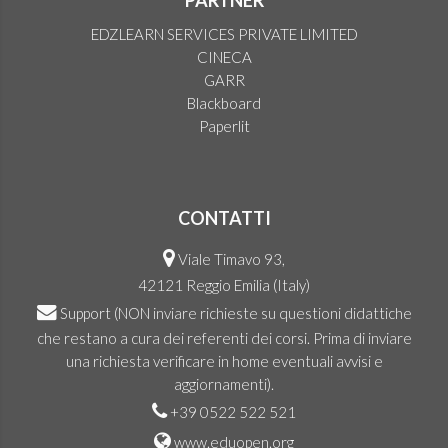
PARTNER
EDZLEARN SERVICES PRIVATE LIMITED
CINECA
GARR
Blackboard
Paperlit
CONTATTI
Viale Timavo 93,
42121 Reggio Emilia (Italy)
Support
(NON inviare richieste su questioni didattiche
che restano a cura dei referenti dei corsi. Prima di inviare
una richiesta verificare in home eventuali avvisi e
aggiornamenti).
+39 0522 522 521
www.eduopen.org