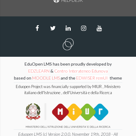
HELPDESK
EduOpen LMS has been proudly developed by
EDZLEARN
&
Centro Interateneo Edunova
based on
MOODLE LMS
and the
EDWISER remUI
theme
Eduopen Project was financially supported by MIUR , Ministero
italiano dell'Istruzione , dell'Università e della Ricerca
Eduopen LMS (c) Version 2.0.0, November 19th, 2018 - All