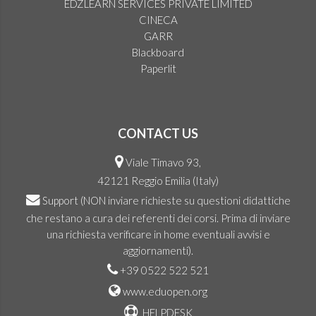
EDZLEARN SERVICES PRIVATE LIMITED
CINECA
GARR
Blackboard
Paperlit
CONTACT US
Viale Timavo 93,
42121 Reggio Emilia (Italy)
Support
(NON inviare richieste su questioni didattiche
che restano a cura dei referenti dei corsi. Prima di inviare
una richiesta verificare in home eventuali avvisi e
aggiornamenti).
+39 0522 522 521
www.eduopen.org
HELPDESK