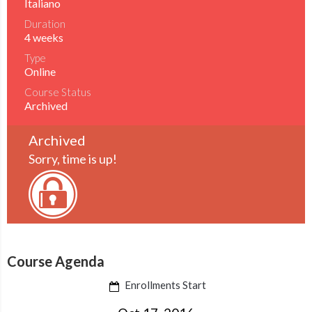
Italiano
Duration
4 weeks
Type
Online
Course Status
Archived
Archived
Sorry, time is up!
Course Agenda
Enrollments Start