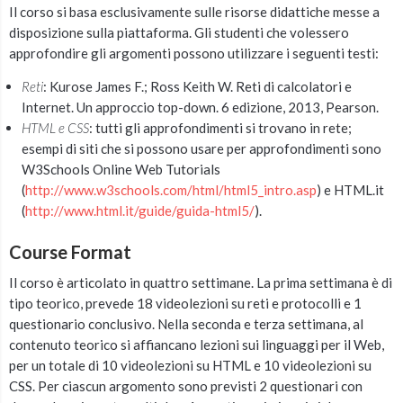
Il corso si basa esclusivamente sulle risorse didattiche messe a
disposizione sulla piattaforma. Gli studenti che volessero
approfondire gli argomenti possono utilizzare i seguenti testi:
Reti
: Kurose James F.; Ross Keith W. Reti di calcolatori e
Internet. Un approccio top-down. 6 edizione, 2013, Pearson.
HTML e CSS
: tutti gli approfondimenti si trovano in rete;
esempi di siti che si possono usare per approfondimenti sono
W3Schools Online Web Tutorials
(
http://www.w3schools.com/html/html5_intro.asp
) e HTML.it
(
http://www.html.it/guide/guida-html5/
).
Course Format
Il corso è articolato in quattro settimane. La prima settimana è di
tipo teorico, prevede 18 videolezioni su reti e protocolli e 1
questionario conclusivo. Nella seconda e terza settimana, al
contenuto teorico si affiancano lezioni sui linguaggi per il Web,
per un totale di 10 videolezioni su HTML e 10 videolezioni su
CSS. Per ciascun argomento sono previsti 2 questionari con