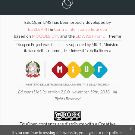
EduOpen LMS has been proudly developed by
EDZLEARN
&
Centro Interateneo Edunova
based on
MOODLE LMS
and the
EDWISER remUI
theme
Eduopen Project was financially supported by MIUR , Ministero
italiano dell'Istruzione , dell'Università e della Ricerca
Eduopen LMS (c) Version 2.0.0, November 19th, 2018 - All
Rights Reserved
EduOpen contents are distribute with a Creative
x
Commons 4.0 International
If you continue browsing this website, you agree to our policies: