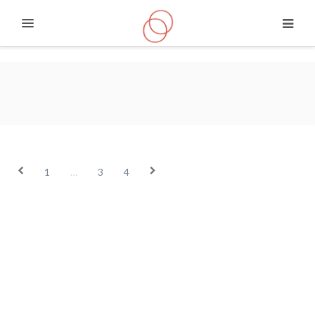
Espandi
Vai al contenuto principale
Blog del sito
Precedente
1
…
3
4
Successivo