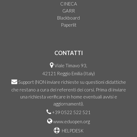
CINECA
GARR
Blackboard
Paperlit
CONTATTI
Viale Timavo 93,
42121 Reggio Emilia (Italy)
Support
(NON inviare richieste su questioni didattiche
che restano a cura dei referenti dei corsi. Prima di inviare
una richiesta verificare in home eventuali avvisi e
aggiornamenti).
+39 0522 522 521
www.eduopen.org
HELPDESK