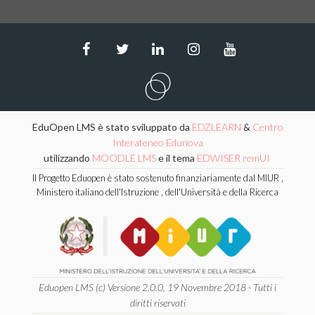
EduOpen LMS è stato sviluppato da
EDZLEARN
&
Centro
Interateneo Edunova
utilizzando
MOODLE LMS
e il tema
EDWISER remUI
Il Progetto Eduopen è stato sostenuto finanziariamente dal MIUR ,
Ministero italiano dell'Istruzione , dell'Università e della Ricerca
Eduopen LMS (c) Versione 2.0.0, 19 Novembre 2018 - Tutti i
diritti riservati