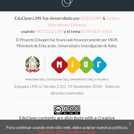
EduOpen LMS fue desarrollado por
EDZLEARN
&
Centro
Interateneo Edunova
usando
MOODLE LMS
y el tema
EDWISER remUI
El Proyecto Eduopen fue financiado financieramente por MIUR,
Ministerio de Educación, Universidad e Investigación de Italia.
Eduopen LMS (c) Versión 2.0.0, 19 Noviembre 2018 - Todos los
derechos reservados
EduOpen contents are distribute with a Creative
x
Commons 4.0 International
Para continuar usando este sitio web, debe aceptar nuestras políticas:
Attribution - NonCommercial - ShareAlike License.
EduOpen 2019 Termini e Privacy