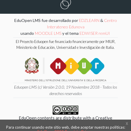
EduOpen LMS fue desarrollado por
EDZLEARN
&
Centro
Interateneo Edunova
usando
MOODLE LMS
y el tema
EDWISER remUI
El Proyecto Eduopen fue financiado financieramente por MIUR,
Ministerio de Educación, Universidad e Investigación de Italia.
Eduopen LMS (c) Versión 2.0.0, 19 Noviembre 2018 - Todos los
derechos reservados
EduOpen contents are distribute with a Creative
x
Commons 4.0 International
Para continuar usando este sitio web, debe aceptar nuestras políticas: