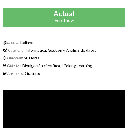
Actual
Enrol now
Idioma:
Italiano
Categorìa:
Informatica, Gestión y Análisis de datos
Duraciòn:
50 Horas
Objetivo:
Divulgación científica, Lifelong Learning
Asistencia:
Gratuito